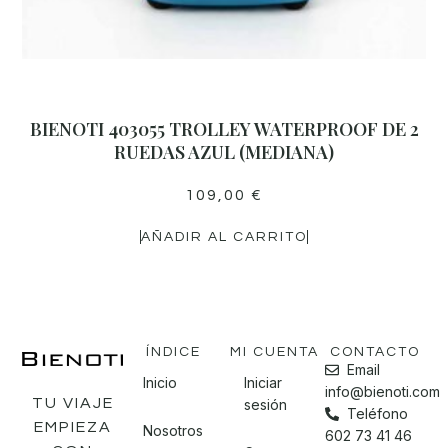
BIENOTI 403055 TROLLEY WATERPROOF DE 2
RUEDAS AZUL (MEDIANA)
109,00
€
AÑADIR AL CARRITO
ÍNDICE
MI CUENTA
CONTACTO
Email
Inicio
Iniciar
info@bienoti.com
TU VIAJE
sesión
Teléfono
EMPIEZA
Nosotros
602 73 41 46