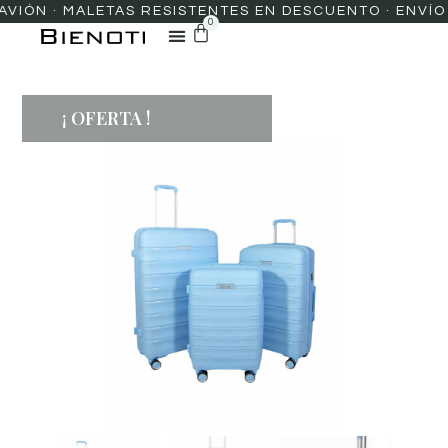
ÓN · MALETAS RESISTENTES EN DESCUENTO · ENVÍO PR
0
¡ OFERTA !