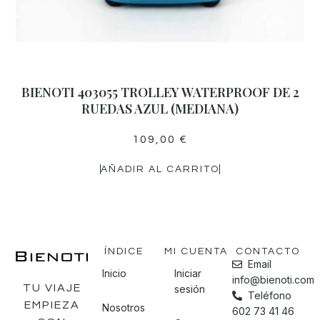
BIENOTI 403055 TROLLEY WATERPROOF DE 2
RUEDAS AZUL (MEDIANA)
109,00
€
AÑADIR AL CARRITO
ÍNDICE
MI CUENTA
CONTACTO
Email
Inicio
Iniciar
info@bienoti.com
TU VIAJE
sesión
Teléfono
EMPIEZA
Nosotros
602 73 41 46