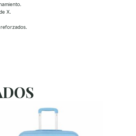
namiento.
de X.
 reforzados.
ADOS