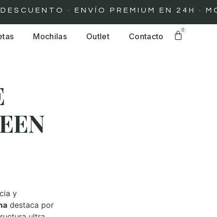
CUENTO · ENVÍO PREMIUM EN 24H · MOCH
0
etas
Mochilas
Outlet
Contacto
E
EEN
cia y
ma
destaca por
uctura ultra