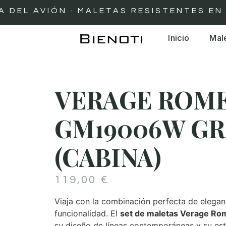
L AVIÓN · MALETAS RESISTENTES EN DES
Inicio
Mal
VERAGE ROM
GM19006W GR
(CABINA)
119,00
€
Viaja con la combinación perfecta de elegan
funcionalidad. El
set de maletas Verage Ro
su diseño de líneas contemporáneas y su estr