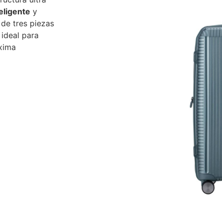
eligente
y
 de tres piezas
ideal para
xima