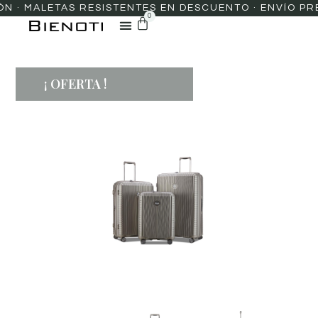
· MALETAS RESISTENTES EN DESCUENTO · ENVÍO PREMI
0
¡ OFERTA !