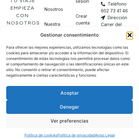
TU VIAJE
sesión
Teléfono
EMPIEZA
Nosotros
602 73 41 46
CON
Crear
Dirección
cuenta
NOSOTROS
Nuestra
Carrer del
tienda
Comte Borrell,
Gestionar consentimiento
Mi
74
cuenta
L'Eixample,
Blog
Para ofrecer las mejores experiencias, utilizamos tecnologías como las
08015
cookies para almacenar y/o acceder a la información del dispositivo. El
Barcelona
consentimiento de estas tecnologías nos permitirá procesar datos como
Checkout
Contacto
el comportamiento de navegación o las identificaciones únicas en este
sitio. No consentir o retirar el consentimiento, puede afectar
negativamente a ciertas características y funciones.
Aceptar
Política de Privacidad
Aviso Legal
Política de Cookies
FAQ
Denegar
Terminos y condiciones
Ver preferencias
Todos los derechos reservados | Diseñado por
Trixma
Política de cookies
Política de privacidad
Aviso Legal