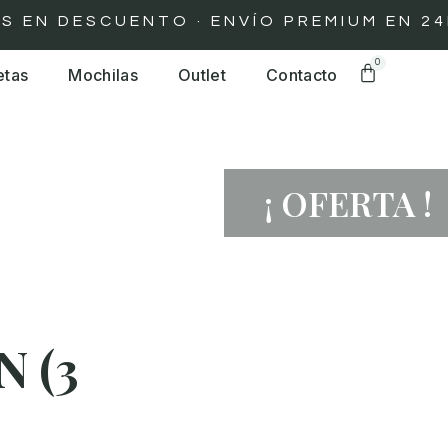
 DESCUENTO · ENVÍO PREMIUM EN 24H · 
0
etas
Mochilas
Outlet
Contacto
¡ OFERTA !
 (3