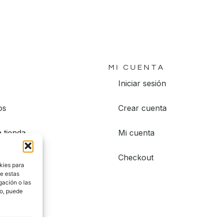
MI CUENTA
Iniciar sesión
os
Crear cuenta
 tienda
Mi cuenta
Checkout
kies para
de estas
to
gación o las
to, puede