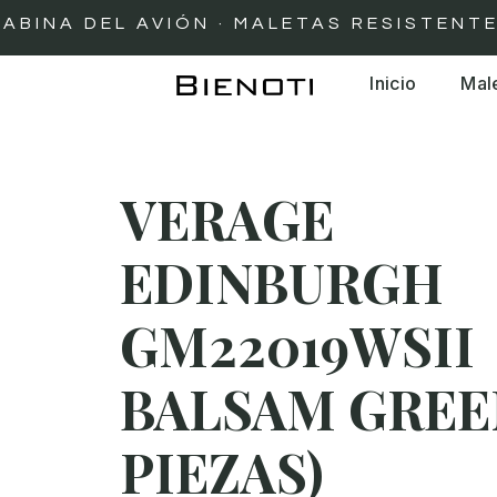
A DEL AVIÓN · MALETAS RESISTENTES EN
Inicio
Mal
VERAGE
EDINBURGH
GM22019WSII
BALSAM GREEN
PIEZAS)