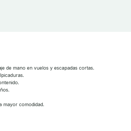
paje de mano en vuelos y escapadas cortas.
lpicaduras.
contenido.
eños.
ara mayor comodidad.