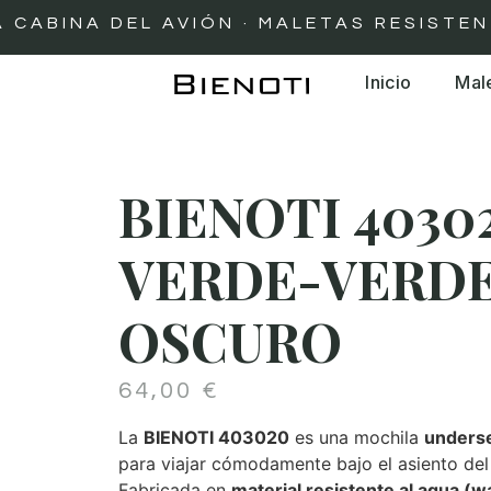
INA DEL AVIÓN · MALETAS RESISTENTES 
Inicio
Mal
BIENOTI 4030
VERDE-VERD
OSCURO
64,00
€
La
BIENOTI 403020
es una mochila
unders
para viajar cómodamente bajo el asiento del
Fabricada en
material resistente al agua (w