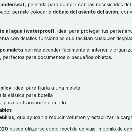
e
underseat
, pensada para cumplir con las necesidades del
acto permite colocarla
debajo del asiento del avión
, con
te al agua (waterproof)
, ideal para proteger tus pertenenc
a con detalles funcionales que facilitan cualquier despla
ipo maleta
permite acceder fácilmente al interior y organiz
, perfectos para documentos o pequeños objetos.
olley
, ideal para fijarla a una maleta
lla elástica para botella
s
, para un transporte cómodo
ables
billas
, que ayudan a reducir volumen y estabilizar la carg
020
puede utilizarse como mochila de viaje, mochila de ca