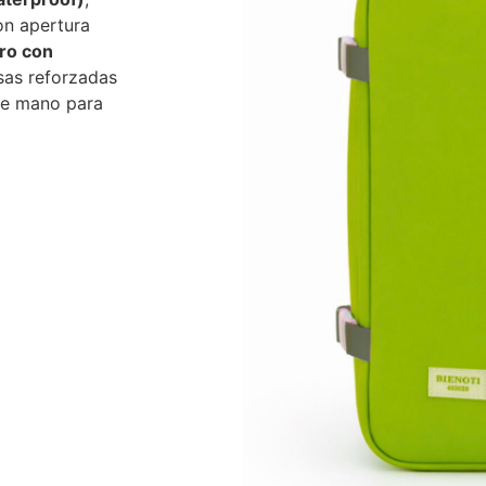
on apertura
ero con
asas reforzadas
de mano para