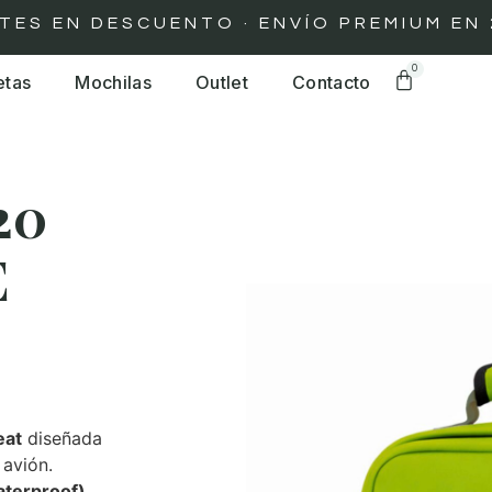
EN DESCUENTO · ENVÍO PREMIUM EN 24H 
0
etas
Mochilas
Outlet
Contacto
20
E
eat
diseñada
 avión.
aterproof)
,