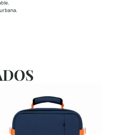
ble.
 urbana.
ADOS