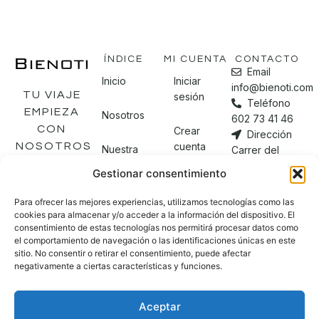
ÍNDICE
MI CUENTA
CONTACTO
Email
Inicio
Iniciar
info@bienoti.com
TU VIAJE
sesión
Teléfono
EMPIEZA
Nosotros
602 73 41 46
CON
Crear
Dirección
cuenta
NOSOTROS
Nuestra
Carrer del
tienda
Comte Borrell,
Gestionar consentimiento
Mi
74
cuenta
L'Eixample,
Blog
Para ofrecer las mejores experiencias, utilizamos tecnologías como las
08015
cookies para almacenar y/o acceder a la información del dispositivo. El
Barcelona
consentimiento de estas tecnologías nos permitirá procesar datos como
Checkout
Contacto
el comportamiento de navegación o las identificaciones únicas en este
sitio. No consentir o retirar el consentimiento, puede afectar
negativamente a ciertas características y funciones.
Aceptar